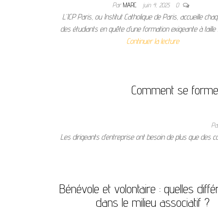
Par
MARC
juin 4, 2025
0
L’ICP Paris, ou Institut Catholique de Paris, accueille ch
des étudiants en quête d’une formation exigeante à taill
Continuer la lecture
Comment se former 
P
Les dirigeants d’entreprise ont besoin de plus que des co
Bénévole et volontaire : quelles diff
dans le milieu associatif ?