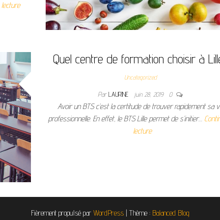
 lecture
Quel centre de formation choisir à Lill
Uncategorized
Par
LAURINE
juin 28, 2019
0
Avoir un BTS c’est la certitude de trouver rapidement sa v
professionnelle. En effet, le BTS Lille permet de s’initier…
Conti
lecture
Fièrement propulsé par
WordPress
|
Thème :
Balanced Blog