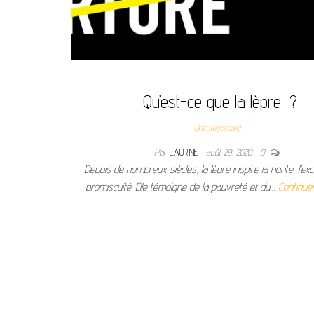
Qu’est-ce que la lèpre ?
Uncategorized
Par
LAURINE
août 29, 2020
0
Depuis de nombreux siècles, la lèpre inspire la honte, l’exc
promiscuité. Elle témoigne de la pauvreté et du…
Continuer