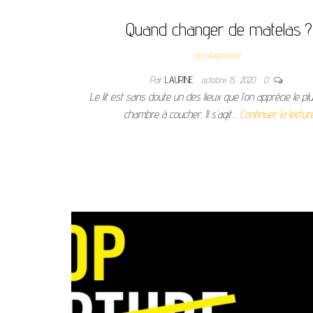
Quand changer de matelas ?
Uncategorized
Par
LAURINE
octobre 15, 2020
0
Le lit est sans doute un des lieux que l’on apprécie le pl
chambre à coucher. Il s’agit…
Continuer la lectur