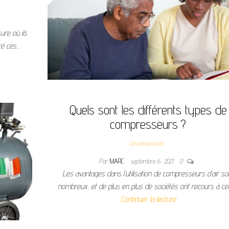
ure où ils
ré ces…
Quels sont les différents types de
compresseurs ?
Uncategorized
Par
MARC
septembre 6, 2021
0
Les avantages dans l’utilisation de compresseurs d’air so
nombreux, et de plus en plus de sociétés ont recours à ce
Continuer la lecture