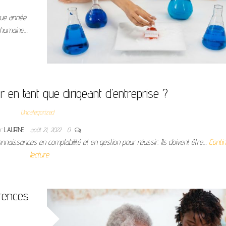
aque année
e humaine…
en tant que dirigeant d’entreprise ?
Uncategorized
ar
LAURINE
août 21, 2022
0
nnaissances en comptabilité et en gestion pour réussir. Ils doivent être…
Contin
lecture
érences