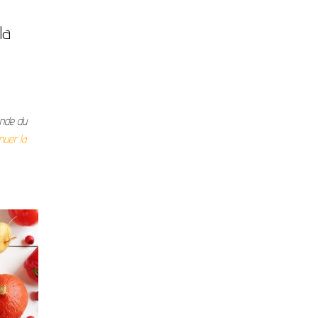
la
onde du
nuer la