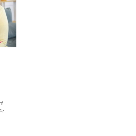
nt
tte…