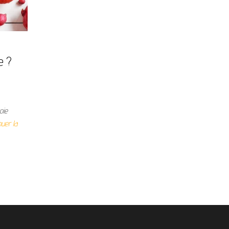
e ?
oie
nuer la