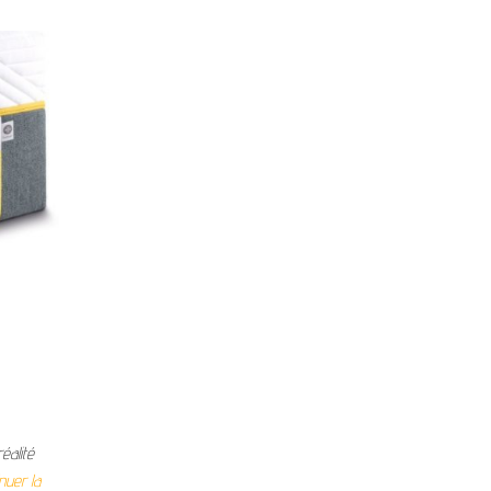
éalité
nuer la