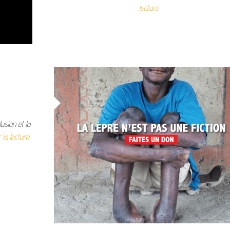
lecture
lusion et la
 la lecture