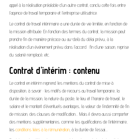
appel à la réalisation préalable d’un autre contrat, conclu cette fois entre
l’agence de travail temporaire et l’entreprise utilisatrice.
Le contrat de travail intérimaire a une durée de vie limitée, en fonction de
la mission attribuée. En fonction des termes du contrat, la mission peut
prendre fin de manière précoce ou au-delà du délai prévu, à la
réalisation d’un événement prévu dans l’accord : fin d’une saison, reprise
du salarié remplacé, etc.
Contrat d’intérim : contenu
Le contrat en intérim reprend les mentions du contrat de mise à
disposition, à savoir : les motifs de recours au travail temporaire, la
durée de la mission, la nature du poste, le lieu et l’horaire de travail, le
salaire et le montant d’éventuels avantages, la valeur de l’indemnité de fin
de mission, des clauses de modification… Mais il devra aussi comporter
des mentions supplémentaires, comme les qualifications de l’intérimaire,
les
conditions liées à la rémunération
, à la durée de l’essai…