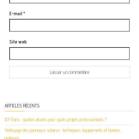
E-mail
*
Site web
ARTICLES RÉCENTS
ICP Paris : quelles études pour quels projets professionnels ?
Nettoyage des panneaux solaires : techniques, équipements et bonnes
pratiques