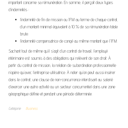
important concerne sa rémunération. En somme, il perçoit deux types
d’indemnités :
l’indemnité de fin de mission ou IFM au terme de chaque contrat,
d’un montant minimal équivalent à 10 % de sa rémunération totale
brute.
l’indemnité compensatrice de congé au même montant que l’IFM.
Sachant tout de même qu’il s’agit d’un contrat de travail, l’employé
intérimaire est soumis à des obligations qui relèvent de son droit. À
partir du contrat de mission, la relation de subordination professionnelle
n’opère qu’avec l’entreprise utilisatrice. À noter qu’on peut aussi insérer
dans le contrat, une clause de non-concurrence interdisant au salarié
d’exercer une autre activité ou un secteur concurrentiel dans une zone
géographique définie et pendant une période déterminée.
Catégorie
Business