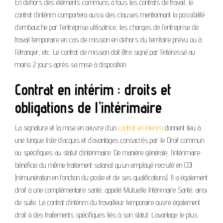
En dehors des éléments communs à tous les contrats de travail, le
contrat d’intérim comportera aussi des clauses mentionnant la possibilité
d’embauche par l’entreprise utilisatrice, les charges de l’entreprise de
travail temporaire en cas de mission en dehors du territoire prévu ou à
l’étranger, etc. Le contrat de mission doit être signé par l’intéressé au
moins 2 jours après sa mise à disposition.
Contrat en intérim : droits et
obligations de l’intérimaire
La signature et la mise en œuvre d’un
contrat en intérim
donnent lieu à
une longue liste d’acquis et d’avantages consacrés par le Droit commun
ou spécifiques au statut d’intérimaire. De manière générale, l’intérimaire
bénéficie du même traitement salarial qu’un employé recruté en CDI
(rémunération en fonction du poste et de ses qualifications). Il a également
droit à une complémentaire santé, appelé Mutuelle Intérimaire Santé, ainsi
de suite. Le contrat d’intérim du travailleur temporaire ouvre également
droit à des traitements spécifiques liés à son statut. L’avantage le plus