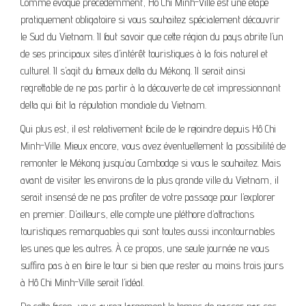
Comme évoqué précédemment, Hô Chi Minh-Ville est une étape
pratiquement obligatoire si vous souhaitez spécialement découvrir
le Sud du Vietnam. Il faut savoir que cette région du pays abrite l’un
de ses principaux sites d’intérêt touristiques à la fois naturel et
culturel. Il s’agit du fameux delta du Mékong. Il serait ainsi
regrettable de ne pas partir à la découverte de cet impressionnant
delta qui fait la réputation mondiale du Vietnam.
Qui plus est, il est relativement facile de le rejoindre depuis Hô Chi
Minh-Ville. Mieux encore, vous avez éventuellement la possibilité de
remonter le Mékong jusqu’au Cambodge si vous le souhaitez. Mais
avant de visiter les environs de la plus grande ville du Vietnam, il
serait insensé de ne pas profiter de votre passage pour l’explorer
en premier. D’ailleurs, elle compte une pléthore d’attractions
touristiques remarquables qui sont toutes aussi incontournables
les unes que les autres. À ce propos, une seule journée ne vous
suffira pas à en faire le tour si bien que rester au moins trois jours
à Hô Chi Minh-Ville serait l’idéal.